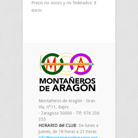
Precio no socios y no federados: 8
euros
Montañeros de Aragón · Gran
Vía, n°11, Bajos
· Zaragoza 50006 · Tlf: 976 236
355
HORARIO del CLUB
: De lunes a
jueves, de 18 horas a 21 horas
info@montanerosdearagon.org
·