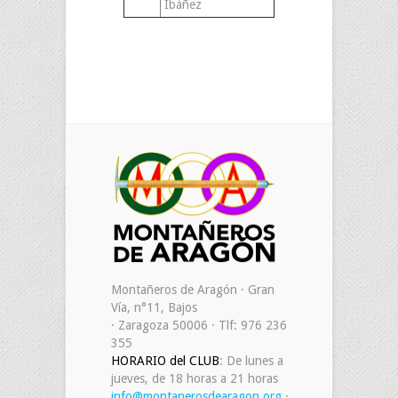
Ibáñez
Montañeros de Aragón · Gran
Vía, n°11, Bajos
· Zaragoza 50006 · Tlf: 976 236
355
HORARIO del CLUB
: De lunes a
jueves, de 18 horas a 21 horas
info@montanerosdearagon.org
·