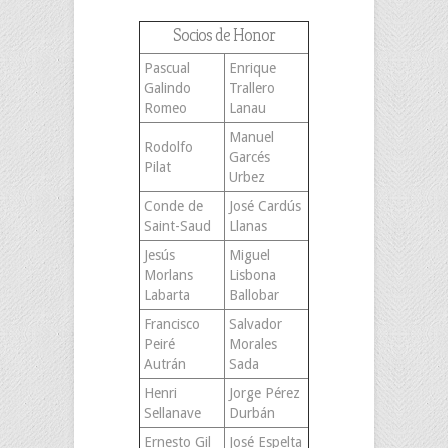
Socios de Honor
Pascual
Enrique
Galindo
Trallero
Romeo
Lanau
Manuel
Rodolfo
Garcés
Pilat
Urbez
Conde de
José Cardús
Saint-Saud
Llanas
Jesús
Miguel
Morlans
Lisbona
Labarta
Ballobar
Francisco
Salvador
Peiré
Morales
Autrán
Sada
Henri
Jorge Pérez
Sellanave
Durbán
Ernesto Gil
José Espelta