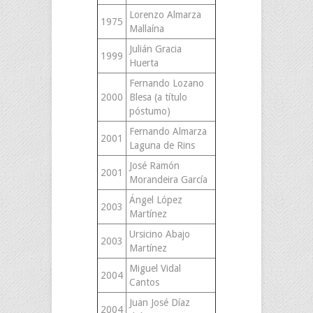
Lorenzo Almarza
1975
Mallaína
Julián Gracia
1999
Huerta
Fernando Lozano
2000
Blesa (a título
póstumo)
Fernando Almarza
2001
Laguna de Rins
José Ramón
2001
Morandeira García
Ángel López
2003
Martínez
Ursicino Abajo
2003
Martínez
Miguel Vidal
2004
Cantos
Juan José Díaz
2004