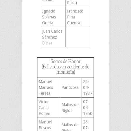
Ricou
Ignacio
Francisco
Solanas
Pina
Gracia
Cuenca
Juan Carlos
Sánchez
Bielsa
Socios de Honor
(Fallecidos en accidente de
montaña)
Manuel
26-
Marraco
Panticosa
04-
Teresa
1937
Victor
07-
Mallos de
Carilla
04-
Riglos
Pomar
1950
Manuel
26-
Mallos de
Bescós
07-
Riglos