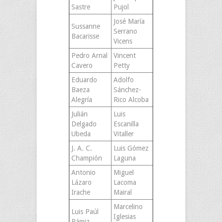
Sastre
Pujol
José María
Sussanne
Serrano
Bacarisse
Vicens
Pedro Arnal
Vincent
Cavero
Petty
Eduardo
Adolfo
Baeza
Sánchez-
Alegría
Rico Alcoba
Julián
Luis
Delgado
Escanilla
Ubeda
Vitaller
J. A. C.
Luis Gómez
Champión
Laguna
Antonio
Miguel
Lázaro
Lacoma
Irache
Mairal
Marcelino
Luis Paúl
Iglesias
Rámiz