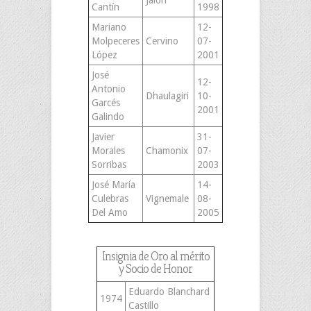
Jalón
Cantín
1998
Mariano
12-
Molpeceres
Cervino
07-
López
2001
José
12-
Antonio
Dhaulagiri
10-
Garcés
2001
Galindo
Javier
31-
Morales
Chamonix
07-
Sorribas
2003
José María
14-
Culebras
Vignemale
08-
Del Amo
2005
Insignia de Oro al mérito
y Socio de Honor
Eduardo Blanchard
1974
Castillo