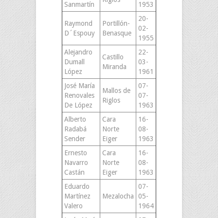
Sanmartín
1953
20-
Raymond
Portillón-
02-
D´Espouy
Benasque
1955
Alejandro
22-
Castillo
Dumall
03-
Miranda
López
1961
José María
07-
Mallos de
Renovales
07-
Riglos
De López
1963
Alberto
Cara
16-
Radabá
Norte
08-
Sender
Eiger
1963
Ernesto
Cara
16-
Navarro
Norte
08-
Castán
Eiger
1963
Eduardo
07-
Martínez
Mezalocha
05-
Valero
1964