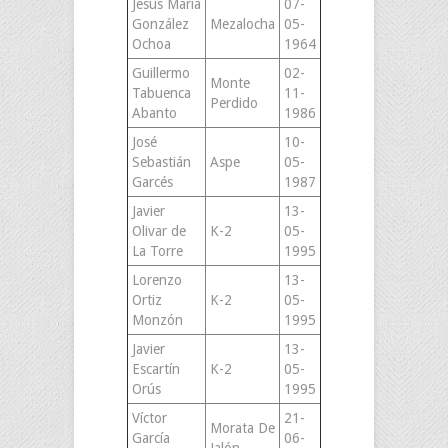
Jesús María
07-
González
Mezalocha
05-
Ochoa
1964
Guillermo
02-
Monte
Tabuenca
11-
Perdido
Abanto
1986
José
10-
Sebastián
Aspe
05-
Garcés
1987
Javier
13-
Olivar de
K-2
05-
La Torre
1995
Lorenzo
13-
Ortiz
K-2
05-
Monzón
1995
Javier
13-
Escartín
K-2
05-
Orús
1995
Víctor
21-
Morata De
García
06-