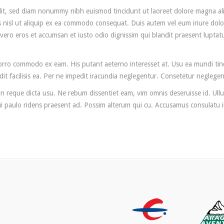
elit, sed diam nonummy nibh euismod tincidunt ut laoreet dolore magna al
is nisl ut aliquip ex ea commodo consequat. Duis autem vel eum iriure dolor
at vero eros et accumsan et iusto odio dignissim qui blandit praesent luptat
orro commodo ex eam. His putant aeterno interesset at. Usu ea mundi tinc
dit facilisis ea. Per ne impedit iracundia neglegentur. Consetetur neglegen
n reque dicta usu. Ne rebum dissentiet eam, vim omnis deseruisse id. Ullum
, qui paulo ridens praesent ad. Possim alterum qui cu. Accusamus consulatu 