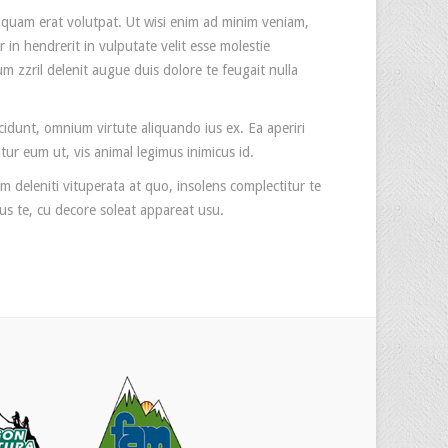
iquam erat volutpat. Ut wisi enim ad minim veniam,
 in hendrerit in vulputate velit esse molestie
um zzril delenit augue duis dolore te feugait nulla
idunt, omnium virtute aliquando ius ex. Ea aperiri
tur eum ut, vis animal legimus inimicus id.
 deleniti vituperata at quo, insolens complectitur te
ius te, cu decore soleat appareat usu.