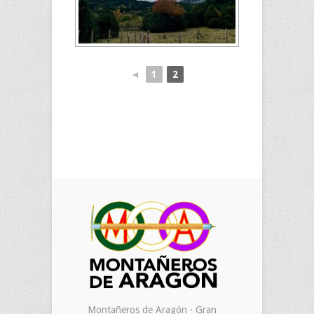
◄
1
2
Montañeros de Aragón · Gran